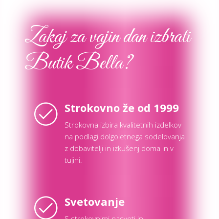
Zakaj za vajin dan izbrati
Butik Bella?
Strokovno že od 1999
Strokovna izbira kvalitetnih izdelkov
na podlagi dolgoletnega sodelovanja
z dobavitelji in izkušenj doma in v
tujini.
Svetovanje
S strokovnimi nasveti in