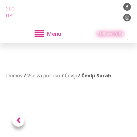
SLO
ITA
Menu
Šiviljstvo Bella
Domov
/
Vse za poroko
/
Čevlji
/ Čevlji Sarah