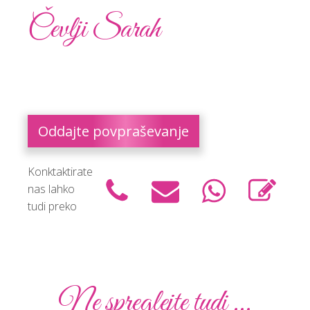
Čevlji Sarah
Oddajte povpraševanje
Konktaktirate
nas lahko
tudi preko
Ne spreglejte tudi ...