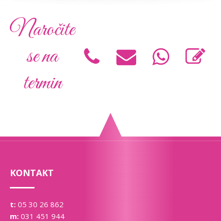
Naročite
se na
termin
KONTAKT
t:
05 30 26 862
m:
031 451 944