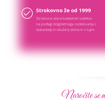
Strokovno že od 1999
Strokovna izbira kvalitetnih izdelkov
na podlagi dolgoletnega sodelovanja z
dobavitelji in izkušenj doma in v tujini.
Naročite se n