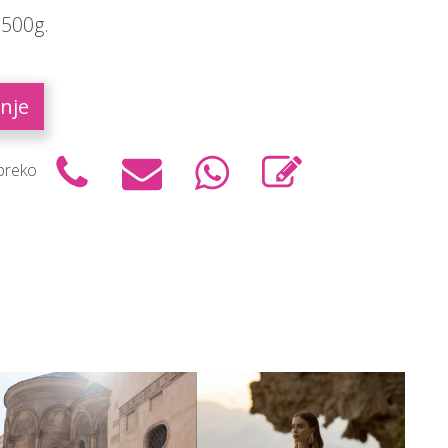
 500g.
nje
 preko