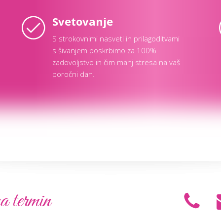
Svetovanje
S strokovnimi nasveti in prilagoditvami
s šivanjem poskrbimo za 100%
zadovoljstvo in čim manj stresa na vaš
poročni dan.
a termin