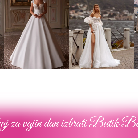
Poročna obleka 02
Poročna obleka 010
Poglej več
Poglej več
j za vajin dan izbrati Butik B