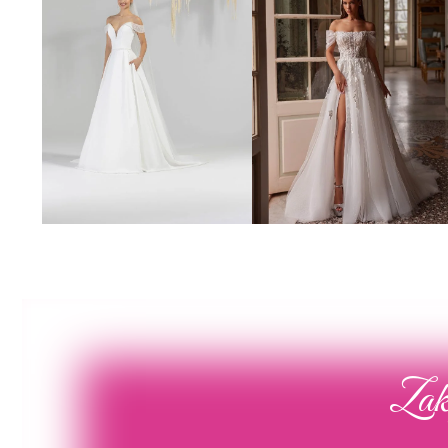
Poročna obleka 19
Poročna obleka 01
Poglej več
Poglej več
Zaka