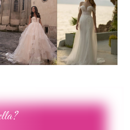
Poročna obleka 51
Poročna obleka 41
Poglej več
Poglej več
ella?