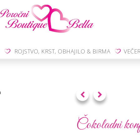
O
ROJSTVO, KRST, OBHAJILO & BIRMA
VEČE
a
Čokoladni konf