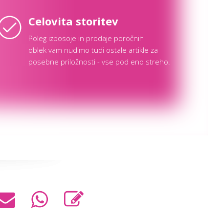
Celovita storitev
Poleg izposoje in prodaje poročnih
oblek vam nudimo tudi ostale artikle za
posebne priložnosti - vse pod eno streho.