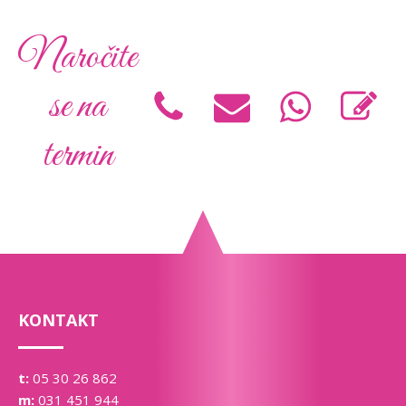
Naročite
se na
termin
KONTAKT
t:
05 30 26 862
m:
031 451 944