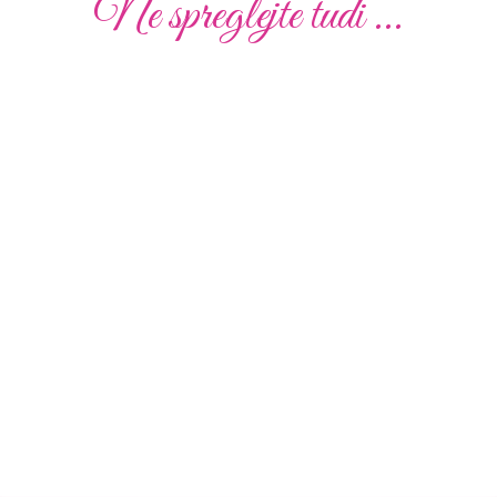
Ne spreglejte tudi ...
Poročna
Poročna
Poročna
Poročna
Poročna
Poročna
obleka
obleka
obleka
obleka
obleka
obleka
19
01
02
010
51
41
Poglej
Poglej
Poglej
Poglej
Poglej
Poglej
več
več
več
več
več
več