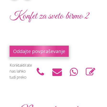
Konfet za sveto birmo 2
Oddajte povpraševanje
Konktaktirate
nas lahko
tudi preko