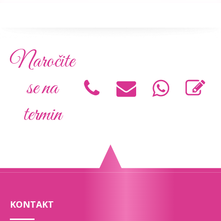
Naročite
se na
termin
KONTAKT