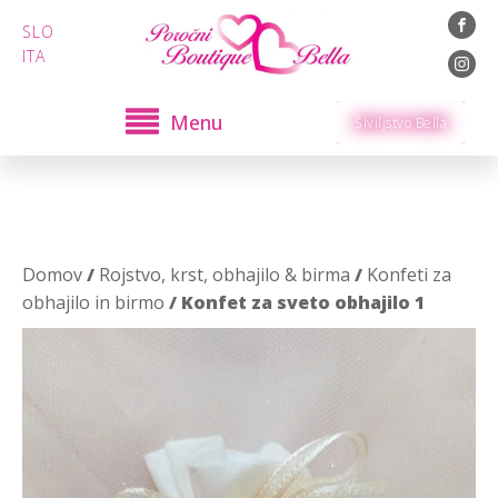
SLO
ITA
Menu
Šiviljstvo Bella
Domov
/
Rojstvo, krst, obhajilo & birma
/
Konfeti za
obhajilo in birmo
/ Konfet za sveto obhajilo 1