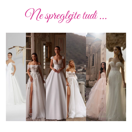
Ne spreglejte tudi ...
Poročna
Poročna
Poročna
Poročna
Poročna
Poročna
obleka
obleka
obleka
obleka
obleka
obleka
19
01
02
010
51
41
Poglej
Poglej
Poglej
Poglej
Poglej
Poglej
več
več
več
več
več
več