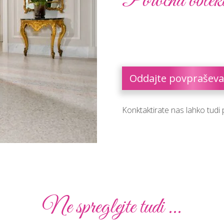
Poročna oblek
Oddajte povpraševa
Konktaktirate nas lahko tudi
Ne spreglejte tudi ...