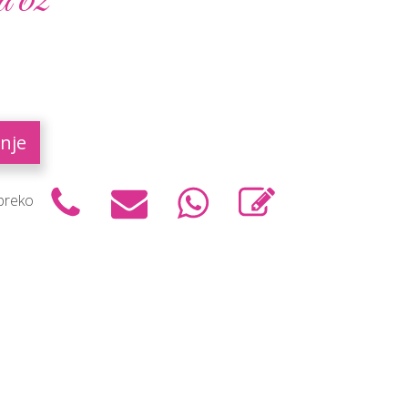
a 62
nje
 preko