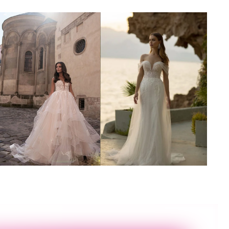
Poročna obleka 51
Poročna obleka 41
Poglej več
Poglej več