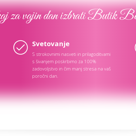
j za vajin dan izbrati Butik B
Svetovanje
S strokovnimi nasveti in prilagoditvami
s šivanjem poskrbimo za 100%
zadovoljstvo in čim manj stresa na vaš
poročni dan.