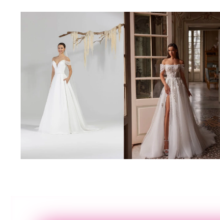
Poročna obleka 19
Poročna obleka 01
Poglej več
Poglej več