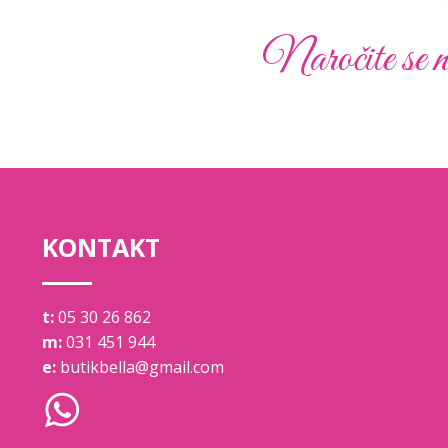
Naročite se n
KONTAKT
t:
05 30 26 862
m:
031 451 944
e:
butikbella@gmail.com