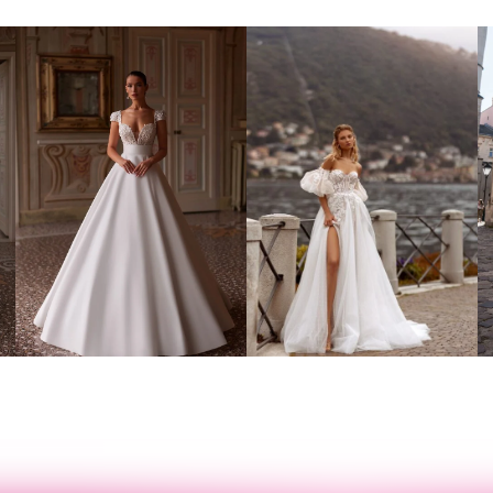
Poročna obleka 02
Poročna obleka 010
Poglej več
Poglej več