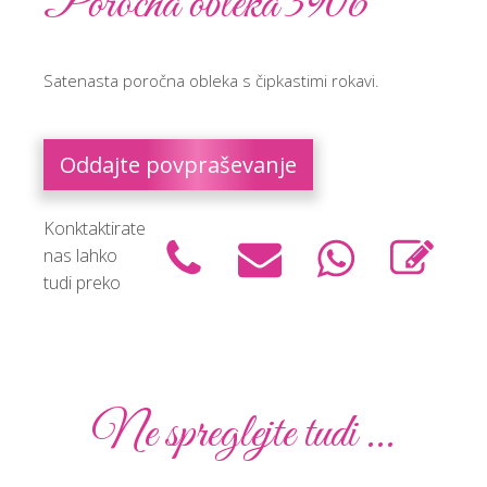
Poročna obleka 3906
Satenasta poročna obleka s čipkastimi rokavi.
Oddajte povpraševanje
Konktaktirate
nas lahko
tudi preko
Ne spreglejte tudi ...