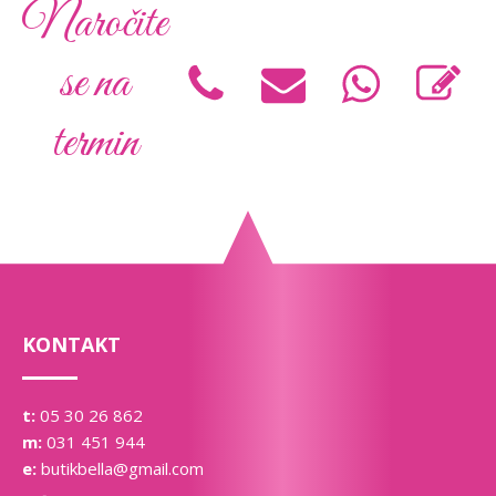
Naročite
se na
termin
KONTAKT
t:
05 30 26 862
m:
031 451 944
e:
butikbella@gmail.com