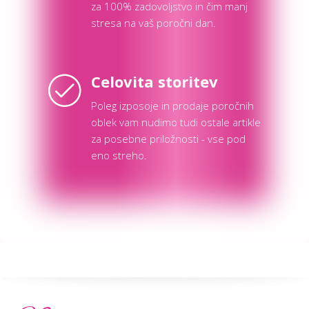
za 100% zadovoljstvo in čim manj
stresa na vaš poročni dan.
Celovita storitev
Poleg izposoje in prodaje poročnih
oblek vam nudimo tudi ostale artikle
za posebne priložnosti - vse pod
eno streho.