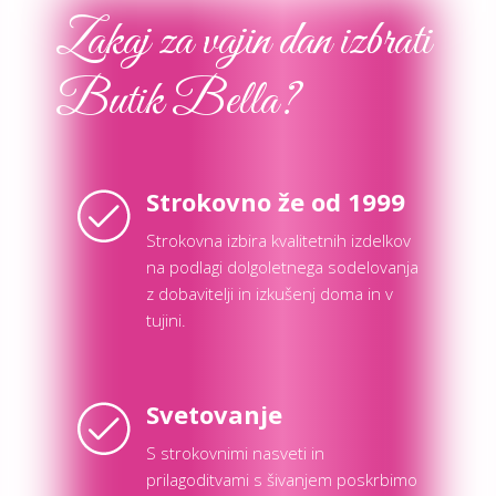
Zakaj za vajin dan izbrati
Butik Bella?
Strokovno že od 1999
Strokovna izbira kvalitetnih izdelkov
na podlagi dolgoletnega sodelovanja
z dobavitelji in izkušenj doma in v
tujini.
Svetovanje
S strokovnimi nasveti in
prilagoditvami s šivanjem poskrbimo