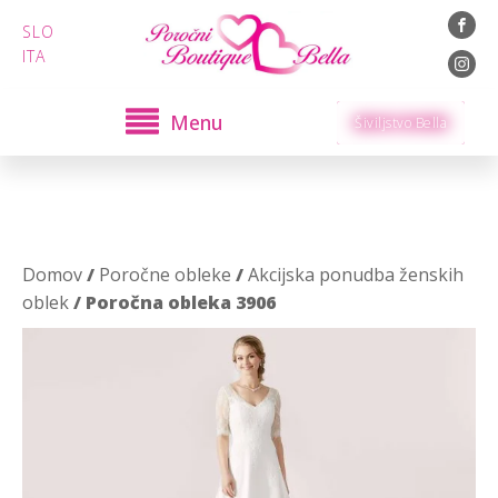
SLO
ITA
Menu
Šiviljstvo Bella
Domov
/
Poročne obleke
/
Akcijska ponudba ženskih
oblek
/ Poročna obleka 3906