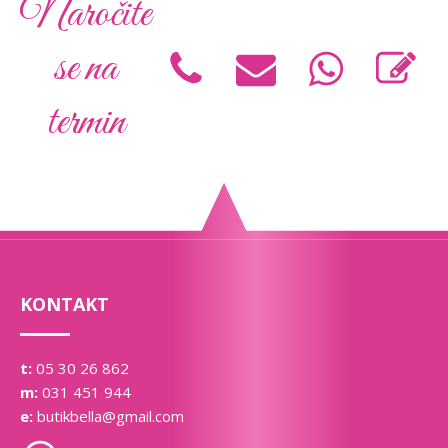
Naročite
se na
termin
KONTAKT
t:
05 30 26 862
m:
031 451 944
e:
butikbella@gmail.com