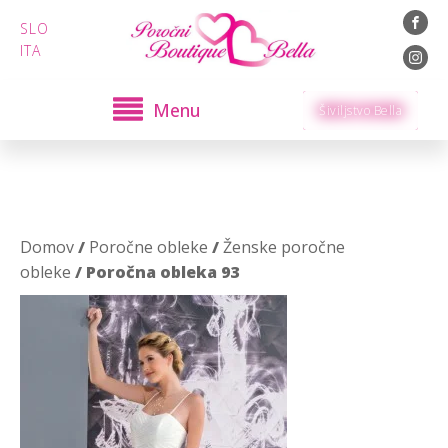
SLO
ITA
Menu
Šiviljstvo Bella
Domov
/
Poročne obleke
/
Ženske poročne
obleke
/ Poročna obleka 93