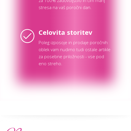
za 100% zadovoljstvo in čim manj
stresa na vaš poročni dan.
Celovita storitev
Poleg izposoje in prodaje poročnih
oblek vam nudimo tudi ostale artikle
za posebne priložnosti - vse pod
eno streho.