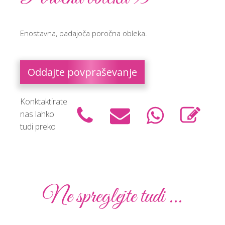
Enostavna, padajoča poročna obleka.
Oddajte povpraševanje
Konktaktirate
nas lahko
tudi preko
Ne spreglejte tudi ...