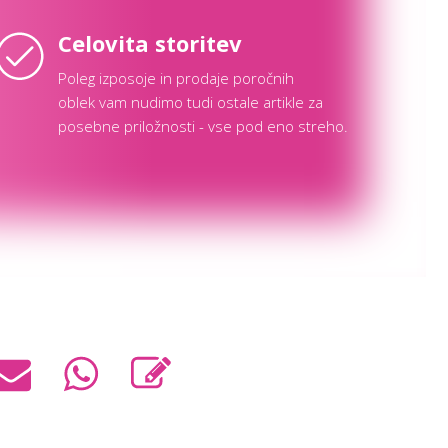
Celovita storitev
Poleg izposoje in prodaje poročnih
oblek vam nudimo tudi ostale artikle za
posebne priložnosti - vse pod eno streho.