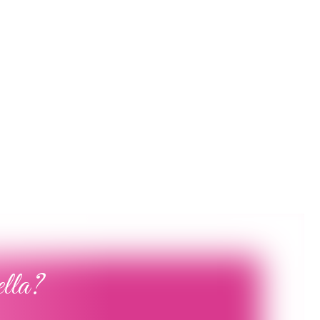
Poročna obleka 51
Poročna obleka 41
Poglej več
Poglej več
ella?