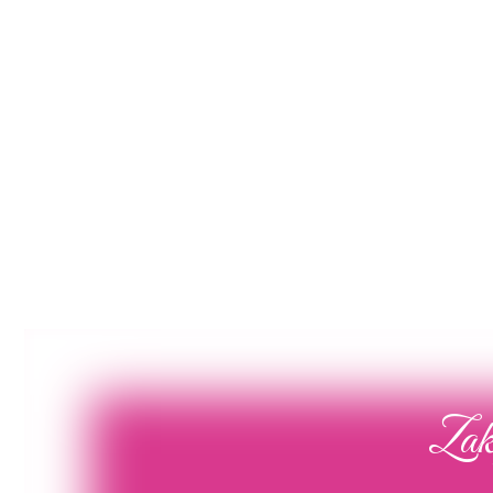
Poročna obleka 19
Poročna obleka 01
Poglej več
Poglej več
Zaka