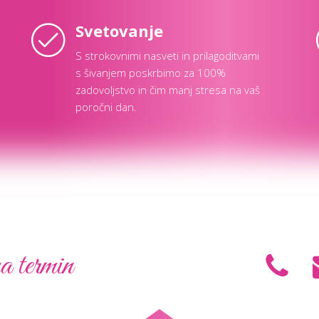
Svetovanje
S strokovnimi nasveti in prilagoditvami
s šivanjem poskrbimo za 100%
zadovoljstvo in čim manj stresa na vaš
poročni dan.
a termin