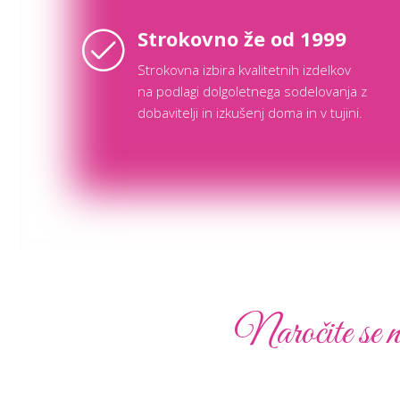
Strokovno že od 1999
Strokovna izbira kvalitetnih izdelkov
na podlagi dolgoletnega sodelovanja z
dobavitelji in izkušenj doma in v tujini.
Naročite se n