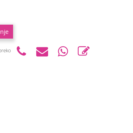
nje
 preko