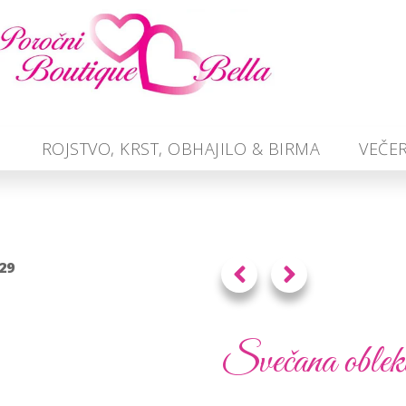
O
ROJSTVO, KRST, OBHAJILO & BIRMA
VEČE
29
Svečana oblek