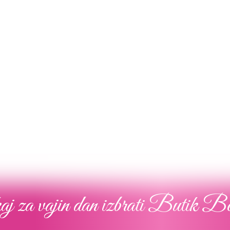
Poročna obleka 02
Poročna obleka 010
Poglej več
Poglej več
j za vajin dan izbrati Butik B