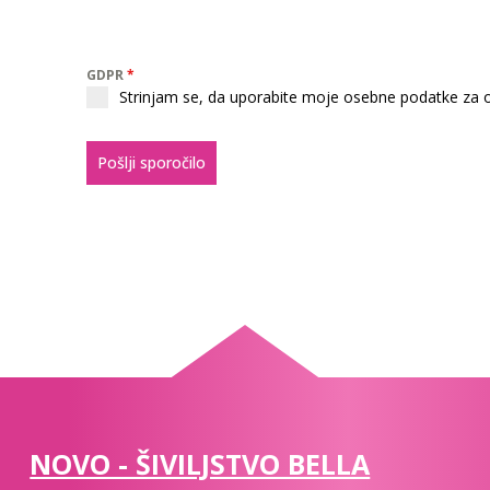
GDPR
*
Strinjam se, da uporabite moje osebne podatke za 
Pošlji sporočilo
NOVO - ŠIVILJSTVO BELLA