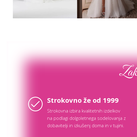
Poglej več
Poglej več
Zaka
Strokovno že od 1999
Strokovna izbira kvalitetnih izdelkov
na podlagi dolgoletnega sodelovanja z
dobavitelji in izkušenj doma in v tujini.