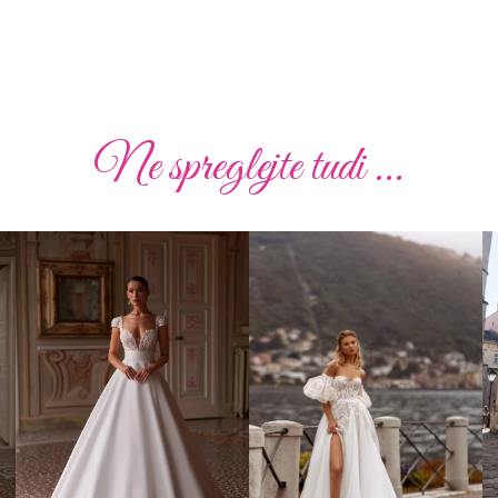
Ne spreglejte tudi ...
Poročna obleka 02
Poročna obleka 010