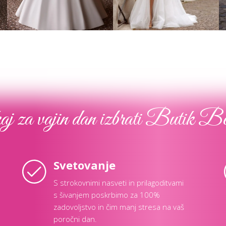
Poglej več
Poglej več
j za vajin dan izbrati Butik B
Svetovanje
S strokovnimi nasveti in prilagoditvami
s šivanjem poskrbimo za 100%
zadovoljstvo in čim manj stresa na vaš
poročni dan.