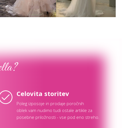
Poglej več
Poglej več
ella?
Celovita storitev
Poleg izposoje in prodaje poročnih
oblek vam nudimo tudi ostale artikle za
posebne priložnosti - vse pod eno streho.