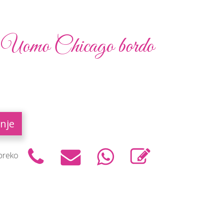
o Uomo Chicago bordo
nje
 preko