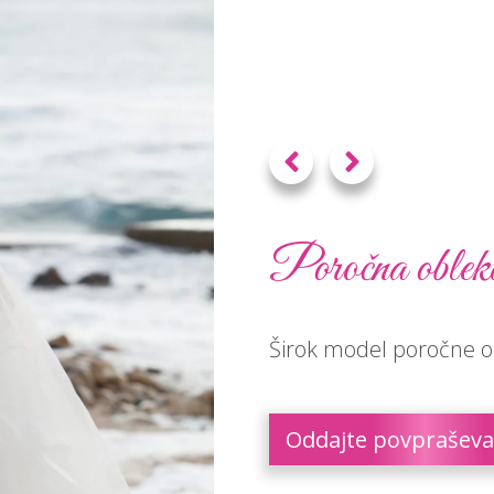
Poročna oblek
Širok model poročne ob
Oddajte povpraševa