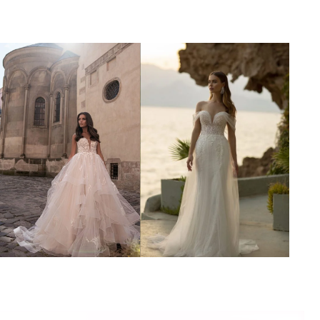
Poročna obleka 51
Poročna obleka 41
Poglej več
Poglej več