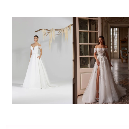
Poročna obleka 19
Poročna obleka 01
Poglej več
Poglej več