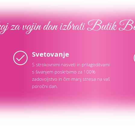
j za vajin dan izbrati Butik B
Svetovanje
S strokovnimi nasveti in prilagoditvami
s šivanjem poskrbimo za 100%
zadovoljstvo in čim manj stresa na vaš
poročni dan.