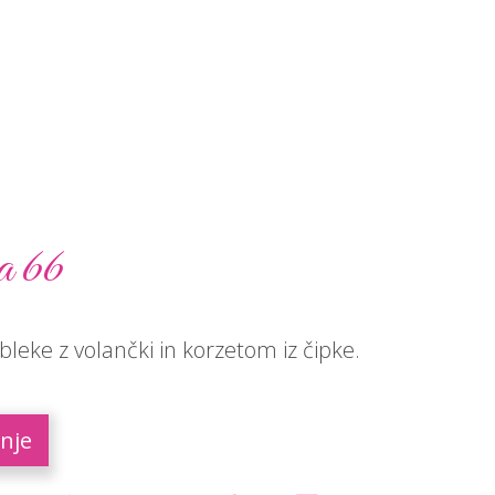
a 66
leke z volančki in korzetom iz čipke.
nje