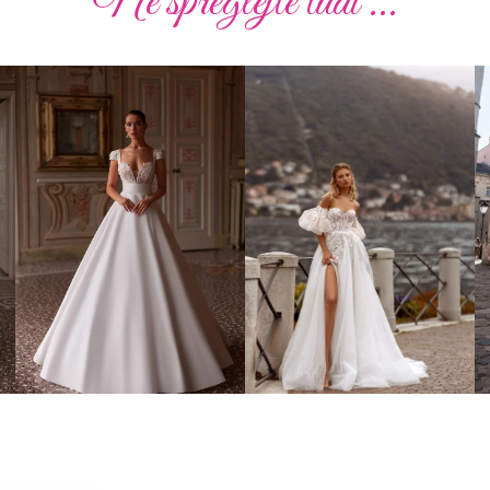
Ne spreglejte tudi ...
Poročna obleka 02
Poročna obleka 010
Poglej več
Poglej več