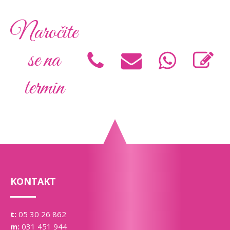
Naročite
se na
termin
KONTAKT
t:
05 30 26 862
m:
031 451 944