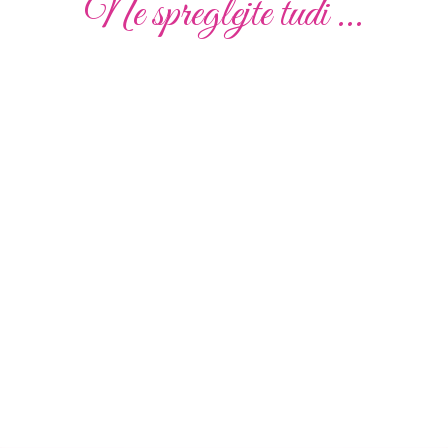
Ne spreglejte tudi ...
Poročna
Poročna
Poročna
Poročna
Poročna
Poročna
obleka
obleka
obleka
obleka
obleka
obleka
19
01
02
010
51
41
Poglej
Poglej
Poglej
Poglej
Poglej
Poglej
več
več
več
več
več
več