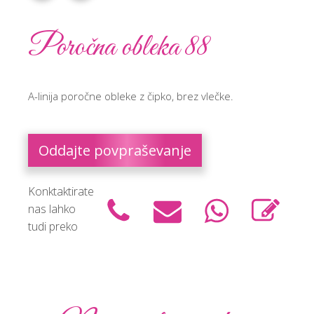
Poročna obleka 88
A-linija poročne obleke z čipko, brez vlečke.
Oddajte povpraševanje
Konktaktirate
nas lahko
tudi preko