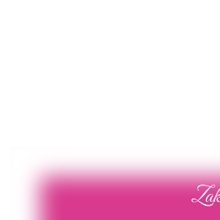
Poročna obleka 19
Poročna obleka 01
Poglej več
Poglej več
Zaka