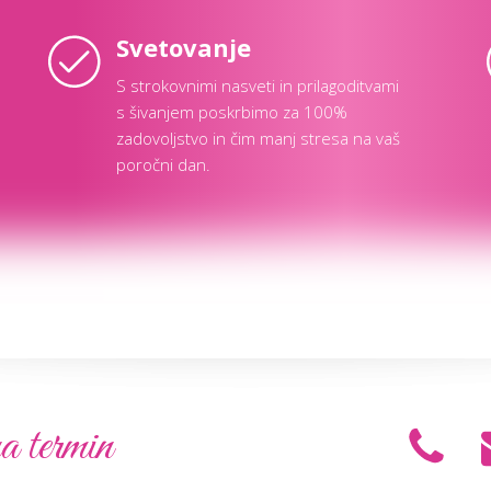
Svetovanje
S strokovnimi nasveti in prilagoditvami
s šivanjem poskrbimo za 100%
zadovoljstvo in čim manj stresa na vaš
poročni dan.
a termin