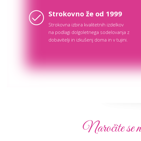
Strokovno že od 1999
Strokovna izbira kvalitetnih izdelkov
na podlagi dolgoletnega sodelovanja z
dobavitelji in izkušenj doma in v tujini.
Naročite se n