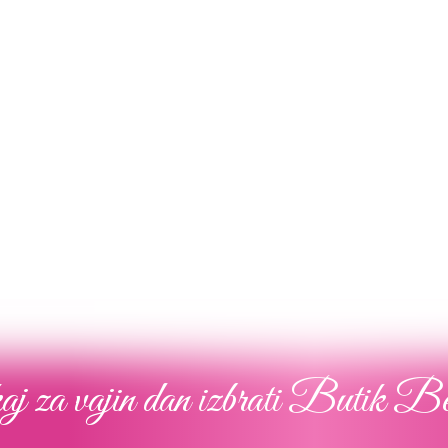
Poročna obleka 02
Poročna obleka 010
Poglej več
Poglej več
j za vajin dan izbrati Butik B