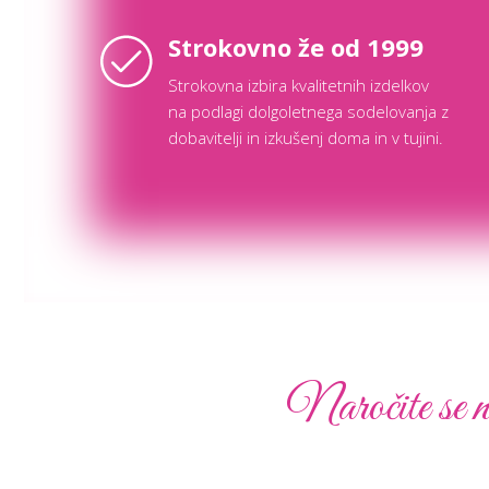
Strokovno že od 1999
Strokovna izbira kvalitetnih izdelkov
na podlagi dolgoletnega sodelovanja z
dobavitelji in izkušenj doma in v tujini.
Naročite se n