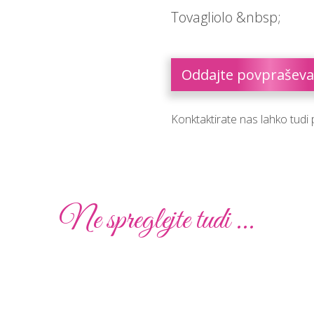
Tovagliolo &nbsp;
Oddajte povpraševa
Konktaktirate nas lahko tudi
Ne spreglejte tudi ...