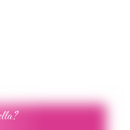
Poročna obleka 51
Poročna obleka 41
Poglej več
Poglej več
ella?