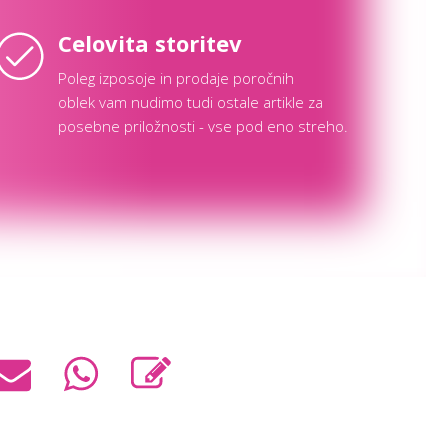
Celovita storitev
Poleg izposoje in prodaje poročnih
oblek vam nudimo tudi ostale artikle za
posebne priložnosti - vse pod eno streho.