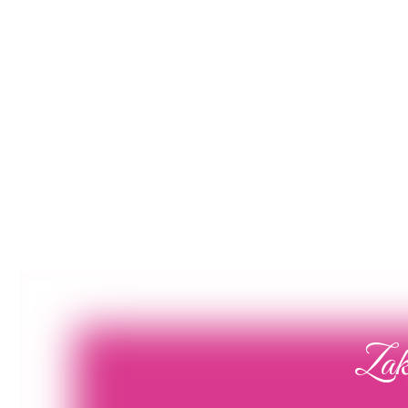
Poročna obleka 19
Poročna obleka 01
Poglej več
Poglej več
Zaka