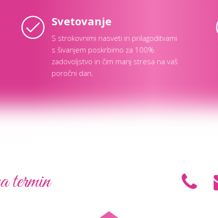
Svetovanje
S strokovnimi nasveti in prilagoditvami
s šivanjem poskrbimo za 100%
zadovoljstvo in čim manj stresa na vaš
poročni dan.
a termin