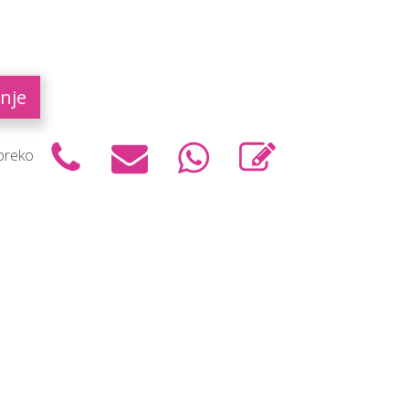
nje
 preko