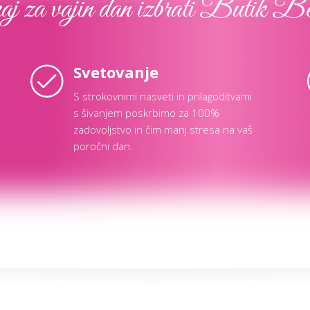
j za vajin dan izbrati Butik B
Svetovanje
S strokovnimi nasveti in prilagoditvami
s šivanjem poskrbimo za 100%
zadovoljstvo in čim manj stresa na vaš
poročni dan.