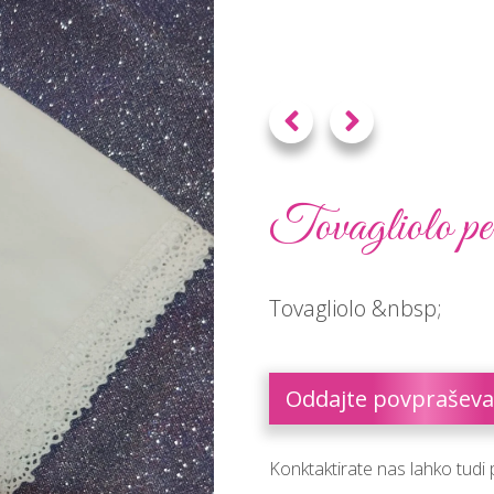
Tovagliolo per 
Tovagliolo &nbsp;
Oddajte povpraševa
Konktaktirate nas lahko tudi