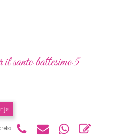
il santo battesimo 5
nje
 preko