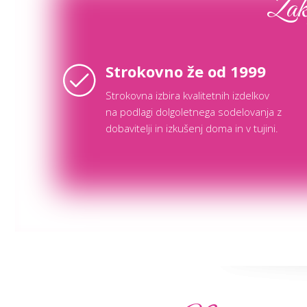
Zaka
Strokovno že od 1999
Strokovna izbira kvalitetnih izdelkov
na podlagi dolgoletnega sodelovanja z
dobavitelji in izkušenj doma in v tujini.