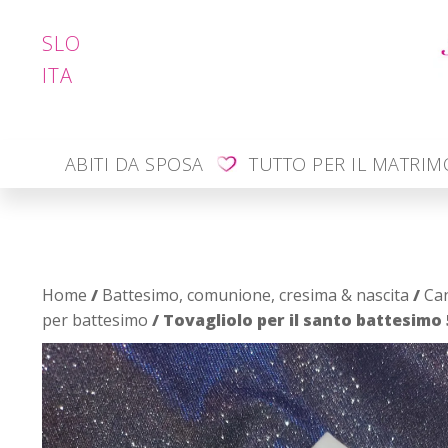
SLO
ITA
ABITI DA SPOSA
TUTTO PER IL MATRI
Home
/
Battesimo, comunione, cresima & nascita
/
Can
per battesimo
/ Tovagliolo per il santo battesimo 