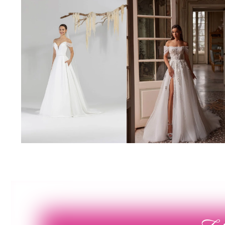
Poročna obleka 19
Poročna obleka 01
Poglej več
Poglej več