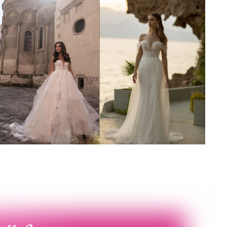
Poročna obleka 51
Poročna obleka 41
Poglej več
Poglej več