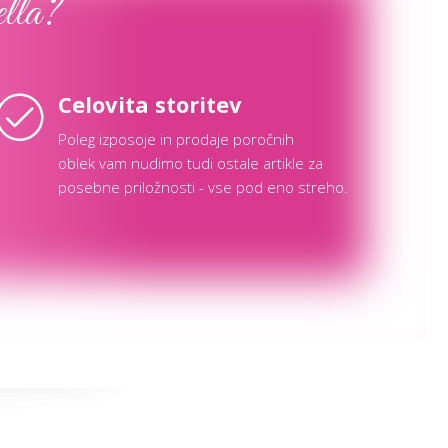
ella?
Celovita storitev
Poleg izposoje in prodaje poročnih
oblek vam nudimo tudi ostale artikle za
posebne priložnosti - vse pod eno streho.