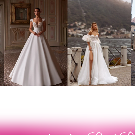
Poročna obleka 02
Poročna obleka 010
Poglej več
Poglej več