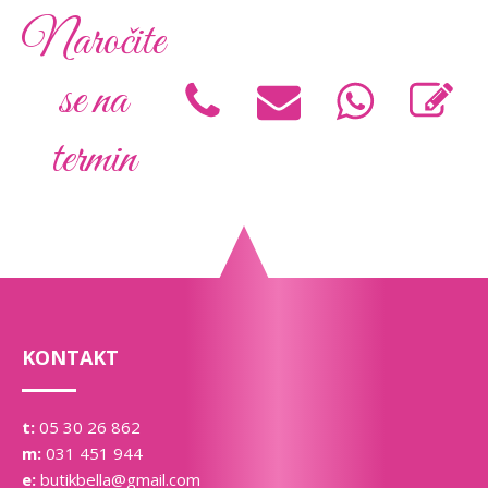
Naročite
se na
termin
KONTAKT
t:
05 30 26 862
m:
031 451 944
e:
butikbella@gmail.com