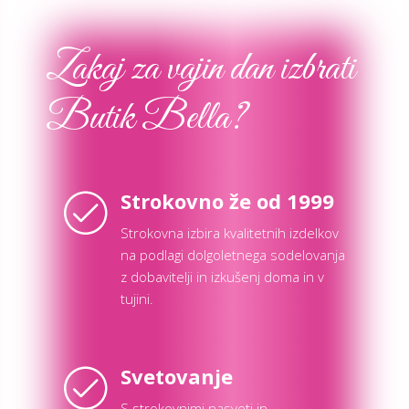
Zakaj za vajin dan izbrati
Butik Bella?
Strokovno že od 1999
Strokovna izbira kvalitetnih izdelkov
na podlagi dolgoletnega sodelovanja
z dobavitelji in izkušenj doma in v
tujini.
Svetovanje
S strokovnimi nasveti in