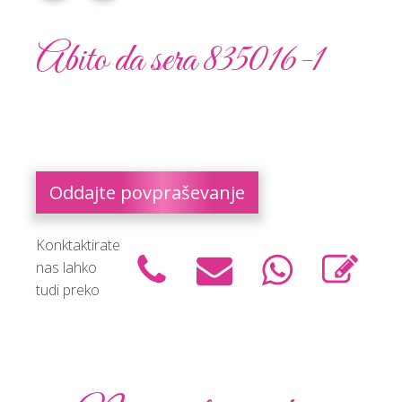
Abito da sera 835016-1
Oddajte povpraševanje
Konktaktirate
nas lahko
tudi preko