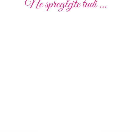
Ne spreglejte tudi ...
Poročna
Poročna
Poročna
Poročna
Poročna
Poročna
obleka
obleka
obleka
obleka
obleka
obleka
19
01
02
010
51
41
Poglej
Poglej
Poglej
Poglej
Poglej
Poglej
več
več
več
več
več
več