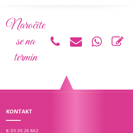
Naročite
se na
termin
KONTAKT
t:
05 30 26 862